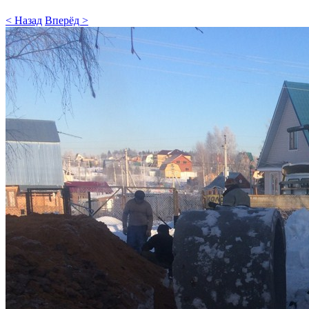
< Назад
Вперёд >