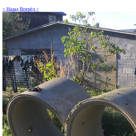
< Назад
Вперёд >