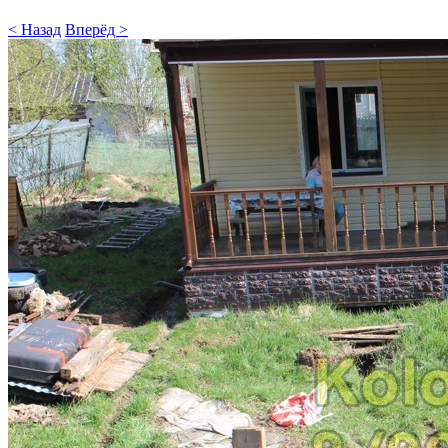
< Назад
Вперёд >