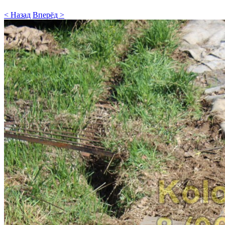
< Назад
Вперёд >