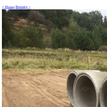
< Назад
Вперёд >