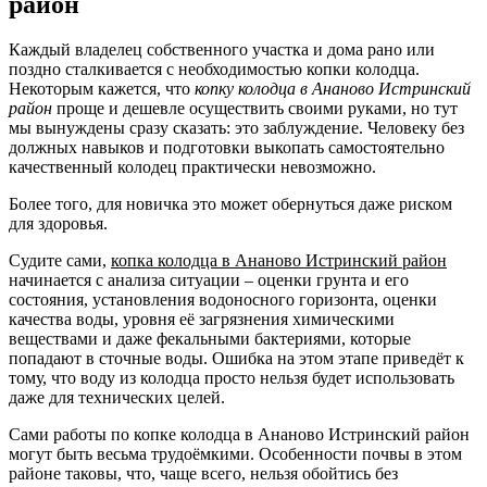
район
Каждый владелец собственного участка и дома рано или
поздно сталкивается с необходимостью копки колодца.
Некоторым кажется, что
копку колодца в Ананово Истринский
район
проще и дешевле осуществить своими руками, но тут
мы вынуждены сразу сказать: это заблуждение. Человеку без
должных навыков и подготовки выкопать самостоятельно
качественный колодец практически невозможно.
Более того, для новичка это может обернуться даже риском
для здоровья.
Судите сами,
копка колодца в Ананово Истринский район
начинается с анализа ситуации – оценки грунта и его
состояния, установления водоносного горизонта, оценки
качества воды, уровня её загрязнения химическими
веществами и даже фекальными бактериями, которые
попадают в сточные воды. Ошибка на этом этапе приведёт к
тому, что воду из колодца просто нельзя будет использовать
даже для технических целей.
Сами работы по копке колодца в Ананово Истринский район
могут быть весьма трудоёмкими. Особенности почвы в этом
районе таковы, что, чаще всего, нельзя обойтись без