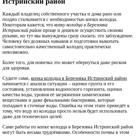
Истринский район
Каждый владелец собственного участка и дома рано или
поздно сталкивается с необходимостью копки колодца.
Некоторым кажется, что
копку колодца в Березовка
Истринский район
проще и дешевле осуществить своими
руками, но тут мы вынуждены сразу сказать: это заблуждение.
Человеку без должных навыков и подготовки выкопать
самостоятельно качественный колодец практически
невозможно.
Более того, для новичка это может обернуться даже риском
для здоровья.
Судите сами,
копка колодца в Березовка Истринский район
начинается с анализа ситуации – оценки грунта и его
состояния, установления водоносного горизонта, оценки
качества воды, уровня её загрязнения химическими
веществами и даже фекальными бактериями, которые
попадают в сточные воды. Ошибка на этом этапе приведёт к
тому, что воду из колодца просто нельзя будет использовать
даже для технических целей.
Сами работы по копке колодца в Березовка Истринский район
могут быть весьма трудоёмкими. Особенности почвы в этом