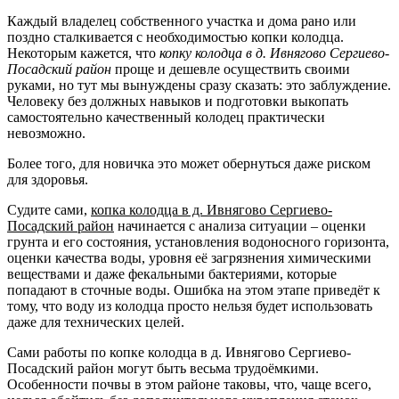
Каждый владелец собственного участка и дома рано или
поздно сталкивается с необходимостью копки колодца.
Некоторым кажется, что
копку колодца в д. Ивнягово Сергиево-
Посадский район
проще и дешевле осуществить своими
руками, но тут мы вынуждены сразу сказать: это заблуждение.
Человеку без должных навыков и подготовки выкопать
самостоятельно качественный колодец практически
невозможно.
Более того, для новичка это может обернуться даже риском
для здоровья.
Судите сами,
копка колодца в д. Ивнягово Сергиево-
Посадский район
начинается с анализа ситуации – оценки
грунта и его состояния, установления водоносного горизонта,
оценки качества воды, уровня её загрязнения химическими
веществами и даже фекальными бактериями, которые
попадают в сточные воды. Ошибка на этом этапе приведёт к
тому, что воду из колодца просто нельзя будет использовать
даже для технических целей.
Сами работы по копке колодца в д. Ивнягово Сергиево-
Посадский район могут быть весьма трудоёмкими.
Особенности почвы в этом районе таковы, что, чаще всего,