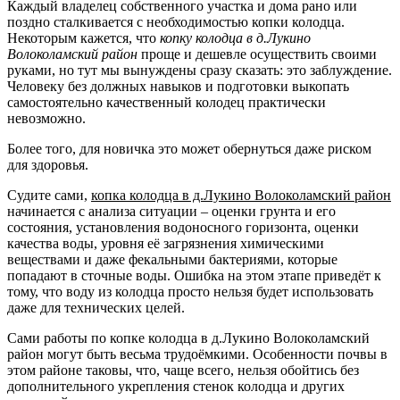
Каждый владелец собственного участка и дома рано или
поздно сталкивается с необходимостью копки колодца.
Некоторым кажется, что
копку колодца в д.Лукино
Волоколамский район
проще и дешевле осуществить своими
руками, но тут мы вынуждены сразу сказать: это заблуждение.
Человеку без должных навыков и подготовки выкопать
самостоятельно качественный колодец практически
невозможно.
Более того, для новичка это может обернуться даже риском
для здоровья.
Судите сами,
копка колодца в д.Лукино Волоколамский район
начинается с анализа ситуации – оценки грунта и его
состояния, установления водоносного горизонта, оценки
качества воды, уровня её загрязнения химическими
веществами и даже фекальными бактериями, которые
попадают в сточные воды. Ошибка на этом этапе приведёт к
тому, что воду из колодца просто нельзя будет использовать
даже для технических целей.
Сами работы по копке колодца в д.Лукино Волоколамский
район могут быть весьма трудоёмкими. Особенности почвы в
этом районе таковы, что, чаще всего, нельзя обойтись без
дополнительного укрепления стенок колодца и других