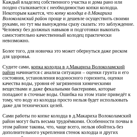
Каждый владелец собственного участка и дома рано или
поздно сталкивается с необходимостью копки колодца.
Некоторым кажется, что
копку колодца в д.Макариха
Волоколамский район
проще и дешевле осуществить своими
руками, но тут мы вынуждены сразу сказать: это заблуждение.
Человеку без должных навыков и подготовки выкопать
самостоятельно качественный колодец практически
невозможно.
Более того, для новичка это может обернуться даже риском
для здоровья.
Судите сами,
копка колодца в д.Макариха Волоколамский
район
начинается с анализа ситуации – оценки грунта и его
состояния, установления водоносного горизонта, оценки
качества воды, уровня её загрязнения химическими
веществами и даже фекальными бактериями, которые
попадают в сточные воды. Ошибка на этом этапе приведёт к
тому, что воду из колодца просто нельзя будет использовать
даже для технических целей.
Сами работы по копке колодца в д.Макариха Волоколамский
район могут быть весьма трудоёмкими. Особенности почвы в
этом районе таковы, что, чаще всего, нельзя обойтись без
дополнительного укрепления стенок колодца и других