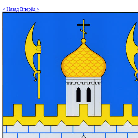
< Назад
Вперёд >