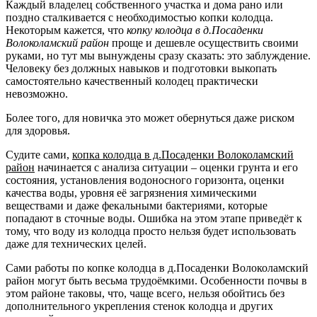
Каждый владелец собственного участка и дома рано или
поздно сталкивается с необходимостью копки колодца.
Некоторым кажется, что
копку колодца в д.Посаденки
Волоколамский район
проще и дешевле осуществить своими
руками, но тут мы вынуждены сразу сказать: это заблуждение.
Человеку без должных навыков и подготовки выкопать
самостоятельно качественный колодец практически
невозможно.
Более того, для новичка это может обернуться даже риском
для здоровья.
Судите сами,
копка колодца в д.Посаденки Волоколамский
район
начинается с анализа ситуации – оценки грунта и его
состояния, установления водоносного горизонта, оценки
качества воды, уровня её загрязнения химическими
веществами и даже фекальными бактериями, которые
попадают в сточные воды. Ошибка на этом этапе приведёт к
тому, что воду из колодца просто нельзя будет использовать
даже для технических целей.
Сами работы по копке колодца в д.Посаденки Волоколамский
район могут быть весьма трудоёмкими. Особенности почвы в
этом районе таковы, что, чаще всего, нельзя обойтись без
дополнительного укрепления стенок колодца и других