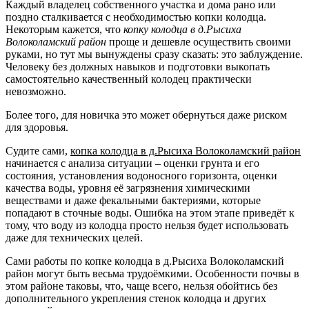
Каждый владелец собственного участка и дома рано или
поздно сталкивается с необходимостью копки колодца.
Некоторым кажется, что
копку колодца в д.Рысиха
Волоколамский район
проще и дешевле осуществить своими
руками, но тут мы вынуждены сразу сказать: это заблуждение.
Человеку без должных навыков и подготовки выкопать
самостоятельно качественный колодец практически
невозможно.
Более того, для новичка это может обернуться даже риском
для здоровья.
Судите сами,
копка колодца в д.Рысиха Волоколамский район
начинается с анализа ситуации – оценки грунта и его
состояния, установления водоносного горизонта, оценки
качества воды, уровня её загрязнения химическими
веществами и даже фекальными бактериями, которые
попадают в сточные воды. Ошибка на этом этапе приведёт к
тому, что воду из колодца просто нельзя будет использовать
даже для технических целей.
Сами работы по копке колодца в д.Рысиха Волоколамский
район могут быть весьма трудоёмкими. Особенности почвы в
этом районе таковы, что, чаще всего, нельзя обойтись без
дополнительного укрепления стенок колодца и других