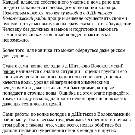
Каждый владелец собственного участка и дома рано или
поздно сталкивается с необходимостью копки колодца.
Некоторым кажется, что
копку колодца в д.Шитьково
Волоколамский район
проще и дешевле осуществить своими
руками, но тут мы вынуждены сразу сказать: это заблуждение.
Человеку без должных навыков и подготовки выкопать
самостоятельно качественный колодец практически
невозможно.
Более того, для новичка это может обернуться даже риском
для здоровья.
Судите сами,
копка колодца в д.Шитьково Волоколамский
район
начинается с анализа ситуации – оценки грунта и его
состояния, установления водоносного горизонта, оценки
качества воды, уровня её загрязнения химическими
веществами и даже фекальными бактериями, которые
попадают в сточные воды. Ошибка на этом этапе приведёт к
тому, что воду из колодца просто нельзя будет использовать
даже для технических целей.
Сами работы по копке колодца в д.Шитьково Волоколамский
район могут быть весьма трудоёмкими. Особенности почвы в
этом районе таковы, что, чаще всего, нельзя обойтись без
дополнительного укрепления стенок колодца и других