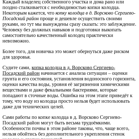
Каждый владелец собственного участка и дома рано или
поздно сталкивается с необходимостью копки колодца.
Некоторым кажется, что
копку колодца в д. Ворсково Сергиево-
Посадский район
проще и дешевле осуществить своими
руками, но тут мы вынуждены сразу сказать: это заблуждение.
Человеку без должных навыков и подготовки выкопать
самостоятельно качественный колодец практически
невозможно.
Более того, для новичка это может обернуться даже риском
для здоровья.
Судите сами,
копка колодца в д. Ворсково Сергиево-
Посадский район
начинается с анализа ситуации – оценки
грунта и его состояния, установления водоносного горизонта,
оценки качества воды, уровня её загрязнения химическими
веществами и даже фекальными бактериями, которые
попадают в сточные воды. Ошибка на этом этапе приведёт к
тому, что воду из колодца просто нельзя будет использовать
даже для технических целей.
Сами работы по копке колодца в д. Ворсково Сергиево-
Посадский район могут быть весьма трудоёмкими.
Особенности почвы в этом районе таковы, что, чаще всего,
нельзя обойтись без дополнительного укрепления стенок